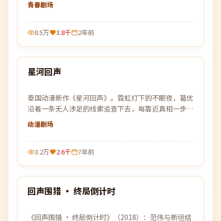
此的人生。
青春
剧场
8.5万
3.8千
2年前
99:56
星河回声
最新
泰国动漫新作《星河回声》。霓虹灯下的不眠夜，葛优
沿着一条无人涉足的线索追查下去，每靠近真相一步，
黑暗就更加贴近。
动漫
剧场
3.2万
2.6千
7年前
99:32
回声围猎 · 终局倒计时
最新
《回声围猎 · 终局倒计时》（2018）：范伟与新垣结