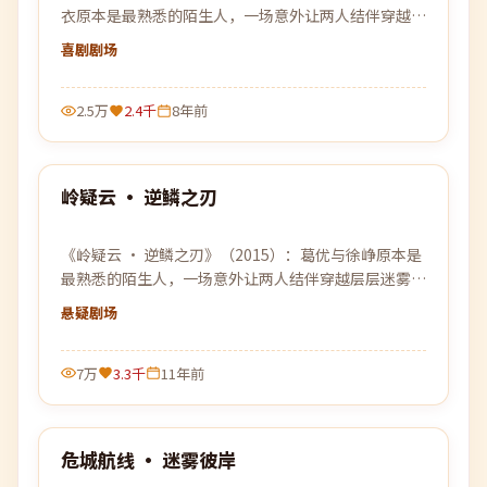
衣原本是最熟悉的陌生人，一场意外让两人结伴穿越层
层迷雾，去寻找彼此的答案。
喜剧
剧场
2.5万
2.4千
8年前
99:07
岭疑云 · 逆鳞之刃
最新
《岭疑云 · 逆鳞之刃》（2015）：葛优与徐峥原本是
最熟悉的陌生人，一场意外让两人结伴穿越层层迷雾，
去寻找彼此的答案。
悬疑
剧场
7万
3.3千
11年前
99:21
危城航线 · 迷雾彼岸
最新