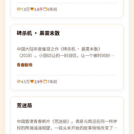
7.8万
3.6千
6年前
99:20
碑杀机 · 晨雾未散
最新
中国大陆年度催泪之作《碑杀机 · 晨雾未散》
（2018）。小田切让的一封旧信，让一个被时间封存
的故事重见天日，关于离别、守候与原谅。
青春
剧场
4.5万
2.9千
7年前
99:46
荒迷局
最新
中国香港青春新片《荒迷局》。袁泉与周迅在同一所学
校的两端遥遥相望，一段从未开始的故事悄悄改变了彼