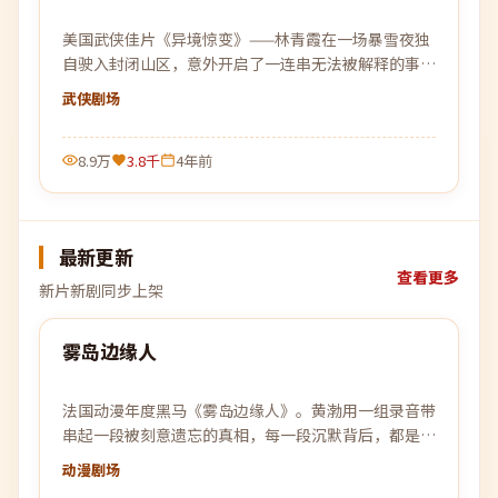
美国武侠佳片《异境惊变》——林青霞在一场暴雪夜独
自驶入封闭山区，意外开启了一连串无法被解释的事
件。
武侠
剧场
8.9万
3.8千
4年前
最新更新
查看更多
新片新剧同步上架
99:10
雾岛边缘人
最新
法国动漫年度黑马《雾岛边缘人》。黄渤用一组录音带
串起一段被刻意遗忘的真相，每一段沉默背后，都是一
次惊雷般的回响。
动漫
剧场