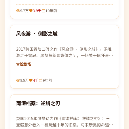
9.7万
3.9千
10年前
99:08
风夜游 · 倒影之城
热门
2017韩国冒险口碑之作《风夜游 · 倒影之城》。汤唯
游走于警局、黑帮与新闻媒体之间，一场关于信任与背
叛的猫鼠游戏即将上演。
冒险
剧场
9.5万
4千
9年前
99:22
南港档案：逆鳞之刃
热门
英国2015年度悬疑力作《南港档案：逆鳞之刃》：王
宝强意外卷入一桩跨越十年的旧案，与宋康昊的命运纠