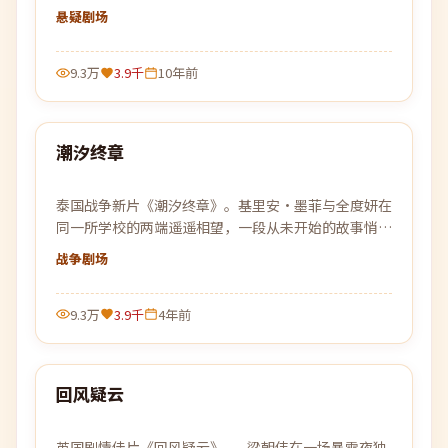
缠在一起，真相比想象中更加危险。
悬疑
剧场
9.3万
3.9千
10年前
99:23
潮汐终章
热门
泰国战争新片《潮汐终章》。基里安·墨菲与全度妍在
同一所学校的两端遥遥相望，一段从未开始的故事悄悄
改变了彼此的人生。
战争
剧场
9.3万
3.9千
4年前
99:46
回风疑云
热门
英国剧情佳片《回风疑云》——梁朝伟在一场暴雪夜独