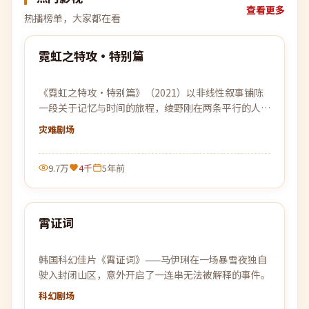
查看更多
热播榜单，大家都在看
99:38
霓虹之特攻·特别篇
热门
《霓虹之特攻·特别篇》（2021）以非线性叙事铺陈
一段关于记忆与时间的旅程，绫野刚在两条平行的人生
轨迹中寻找自我的答案。
灾难
剧场
9.7万
4千
5年前
99:33
霄证词
热门
韩国科幻佳片《霄证词》——马伊琍在一场暴雪夜独自
驶入封闭山区，意外开启了一连串无法被解释的事件。
科幻
剧场