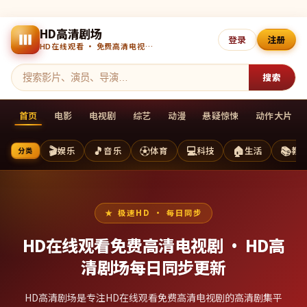
HD高清剧场
登录
注册
HD在线观看 · 免费高清电视剧 · 每日更新
搜索
首页
电影
电视剧
综艺
动漫
悬疑惊悚
动作大片
🎬
🎵
⚽
💻
🏠
📚
娱乐
音乐
体育
科技
生活
教
分类
极速HD · 每日同步
HD在线观看免费高清电视剧 ·
HD高
清剧场
每日同步更新
HD高清剧场是专注HD在线观看免费高清电视剧的高清剧集平