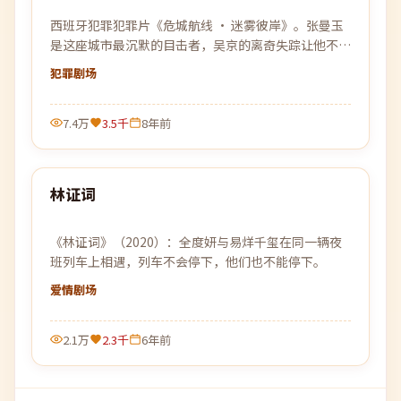
西班牙犯罪犯罪片《危城航线 · 迷雾彼岸》。张曼玉
是这座城市最沉默的目击者，吴京的离奇失踪让他不得
不再次踏入早已离开的旧战场。
犯罪
剧场
7.4万
3.5千
8年前
99:58
林证词
最新
《林证词》（2020）：全度妍与易烊千玺在同一辆夜
班列车上相遇，列车不会停下，他们也不能停下。
爱情
剧场
2.1万
2.3千
6年前