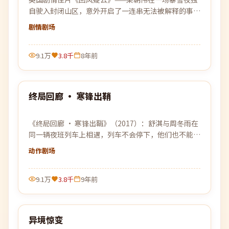
自驶入封闭山区，意外开启了一连串无法被解释的事
件。
剧情
剧场
9.1万
3.8千
8年前
99:45
终局回廊 · 寒锋出鞘
热门
《终局回廊 · 寒锋出鞘》（2017）：舒淇与周冬雨在
同一辆夜班列车上相遇，列车不会停下，他们也不能停
下。
动作
剧场
9.1万
3.8千
9年前
88:57
异境惊变
热门