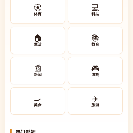
⚽
💻
体育
科技
🏠
📚
生活
教育
📰
🎮
新闻
游戏
🍳
✈️
美食
旅游
热门影视